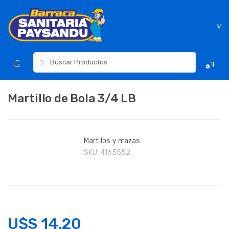
Skip
Skip
to
to
navigation
content
Resultados
0
para:
Martillo de Bola 3/4 LB
Martillos y mazas
SKU:
4165552
U$S
14.20