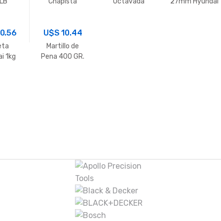
 LB
Chapista
Octavada
27mm Hyundai
Punta Corta –
1500G
Vonder
0.56
U$S
10.44
eta
Martillo de
i 1kg
Pena 400 GR.