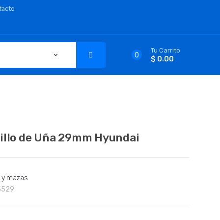
tacto
Tu Carrito
0
$ 0.00
illo de Uña 29mm Hyundai
s y mazas
5529