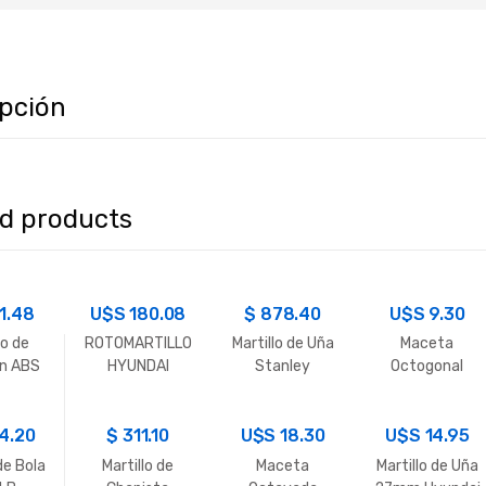
ipción
ed products
11.48
U$S
180.08
$
878.40
U$S
9.30
lo de
ROTOMARTILLO
Martillo de Uña
Maceta
en ABS
HYUNDAI
Stanley
Octogonal
mm
HYRH260 850
450GR
C/Mango de
SDS-PLUS
M/Goma
Madera 500G
4.20
$
26MM
311.10
U$S
18.30
U$S
14.95
de Bola
Martillo de
Maceta
Martillo de Uña