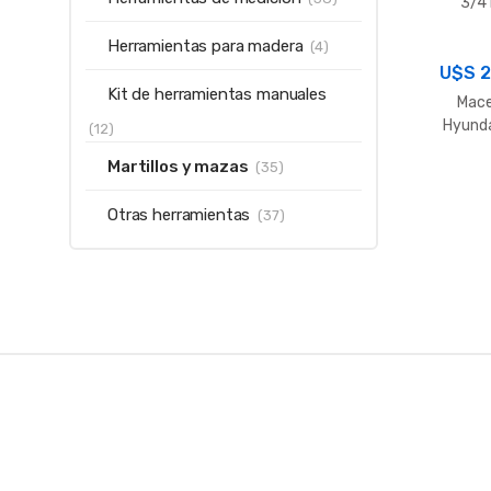
3/4
Herramientas para madera
(4)
U$S
2
Kit de herramientas manuales
Mac
Hyunda
(12)
Martillos y mazas
(35)
Otras herramientas
(37)
B
r
a