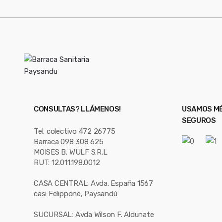
CONSULTAS? LLÁMENOS!
USAMOS MÉ
SEGUROS
Tel. colectivo 472 26775
Barraca 098 308 625
MOISES B. WULF S.R.L
RUT: 12.011.198.0012
CASA CENTRAL: Avda. España 1567
casi Felippone, Paysandú
SUCURSAL: Avda Wilson F. Aldunate