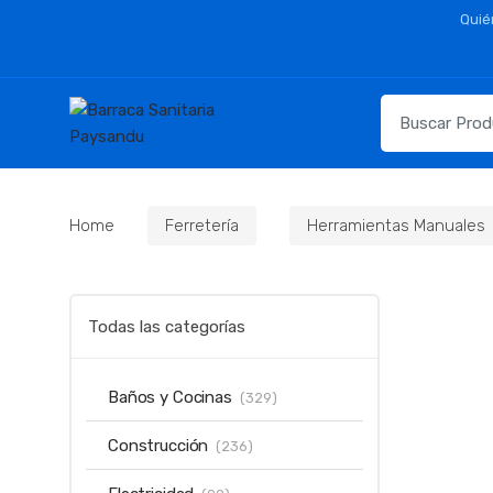
Skip
Skip
Quié
to
to
navigation
content
Resultados
para:
Home
Ferretería
Herramientas Manuales
Todas las categorías
Baños y Cocinas
(329)
Construcción
(236)