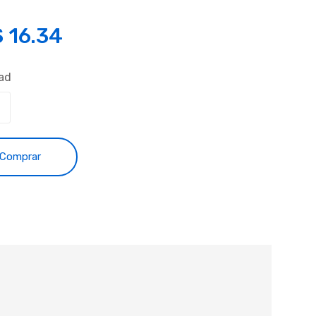
S
16.34
ad
Comprar