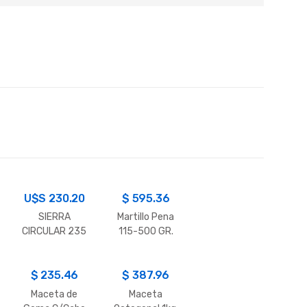
U$S
230.20
$
595.36
SIERRA
Martillo Pena
CIRCULAR 235
115-500 GR.
MM. HYUNDAI
$
235.46
$
387.96
Maceta de
Maceta