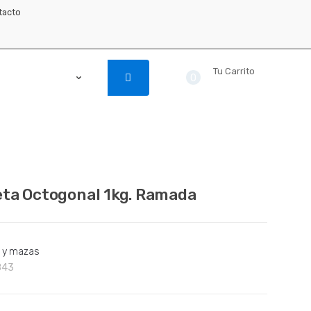
tacto
Tu Carrito
0
$ 0.00
ta Octogonal 1kg. Ramada
s y mazas
843