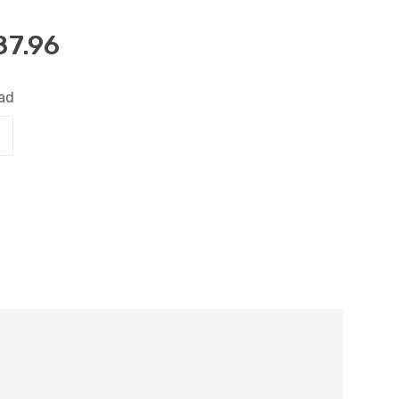
87.96
ad
Comprar