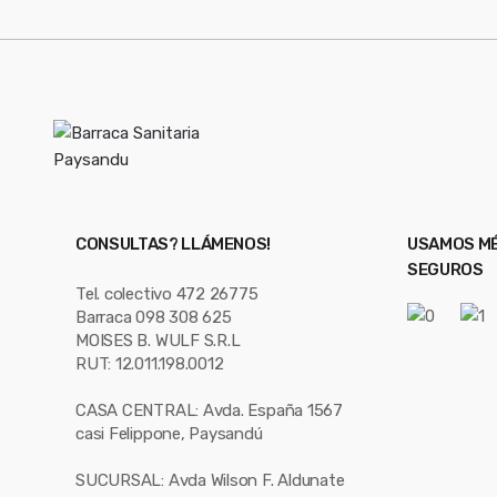
CONSULTAS? LLÁMENOS!
USAMOS MÉ
SEGUROS
Tel. colectivo 472 26775
Barraca 098 308 625
MOISES B. WULF S.R.L
RUT: 12.011.198.0012
CASA CENTRAL: Avda. España 1567
casi Felippone, Paysandú
SUCURSAL: Avda Wilson F. Aldunate