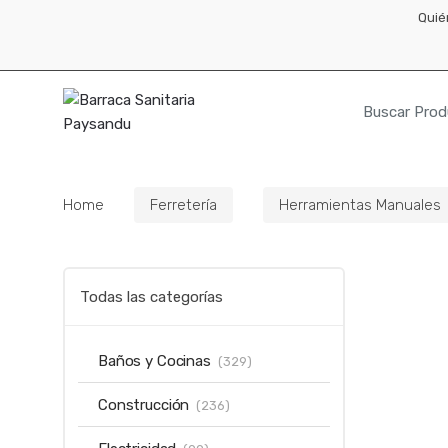
Skip
Skip
Quié
to
to
navigation
content
Resultados
para:
Home
Ferretería
Herramientas Manuales
Todas las categorías
Baños y Cocinas
(329)
Construcción
(236)