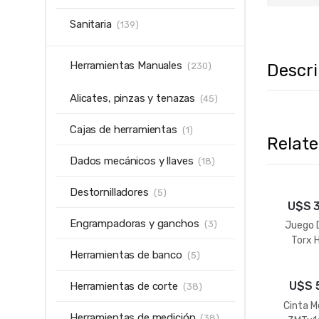
Sanitaria
(139)
Herramientas Manuales
Descr
(230)
Alicates, pinzas y tenazas
(45)
Cajas de herramientas
(1)
Relat
Dados mecánicos y llaves
(18)
Destornilladores
(5)
U$S
Engrampadoras y ganchos
(3)
Juego 
Torx 
Herramientas de banco
(5)
U$S
Herramientas de corte
(38)
Cinta M
Herramientas de medición
(38)