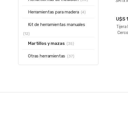
3MTx1
Herramientas para madera
(4)
U$S
Kit de herramientas manuales
Tijera
Cerco
(12)
Martillos y mazas
(35)
Otras herramientas
(37)
B
r
a