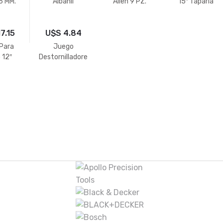
6 MM.
Albañil
Allen 9 PZ.
15″ Taparia
Tramontina
17.15
U$S
4.84
 Para
Juego
 12″
Destornilladore
s Multicolor 6
PZ.