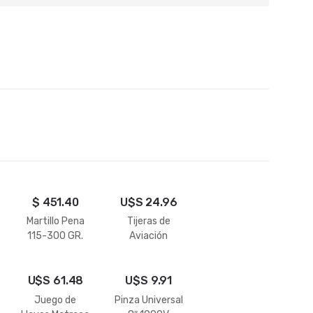
$
451.40
U$S
24.96
Martillo Pena
Tijeras de
115-300 GR.
Aviación
Izquierda,
Derecha y
U$S
61.48
U$S
Recta 10″
9.91
Juego de
Pinza Universal