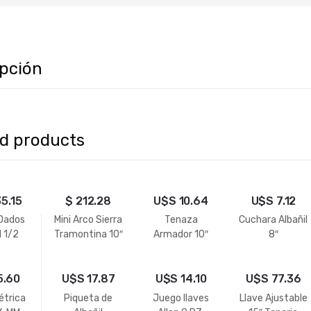
ipción
ed products
35.15
$
212.28
U$S
10.64
U$S
7.12
Dados
Mini Arco Sierra
Tenaza
Cuchara Albañil
H 1/2
Tramontina 10″
Armador 10″
8″
Corte Total
Gripwell
5.60
U$S
17.87
U$S
14.10
U$S
77.36
étrica
Piqueta de
Juego llaves
Llave Ajustable