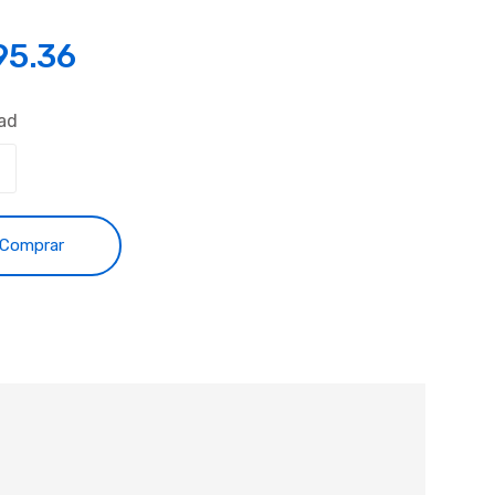
95.36
ad
Comprar