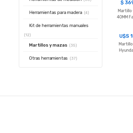
$
36
Martill
Herramientas para madera
(4)
40MM Fa
Kit de herramientas manuales
(12)
U$S
1
Martill
Martillos y mazas
(35)
Hyunda
GR
Otras herramientas
(37)
B
r
a