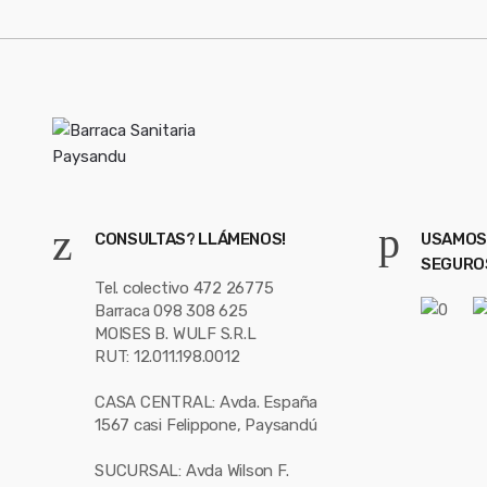
CONSULTAS? LLÁMENOS!
USAMOS
SEGURO
Tel. colectivo 472 26775
Barraca 098 308 625
MOISES B. WULF S.R.L
RUT: 12.011.198.0012
CASA CENTRAL: Avda. España
1567 casi Felippone, Paysandú
SUCURSAL: Avda Wilson F.