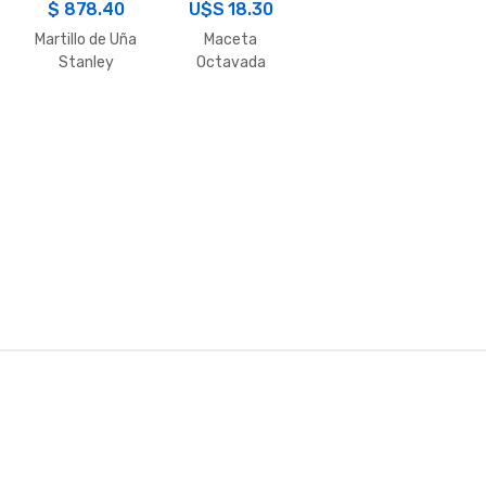
$
878.40
U$S
18.30
Martillo de Uña
Maceta
Stanley
Octavada
450GR
1500G
M/Goma