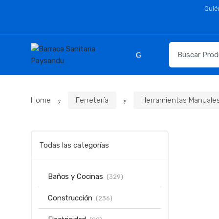
Skip
Skip
Quié
to
to
navigation
content
Resultados
para:
Home
Ferretería
Herramientas Manuale
Todas las categorías
Baños y Cocinas
(329)
Construcción
(236)