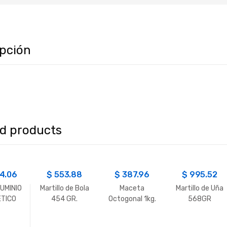
ipción
ed products
04.06
$
553.88
$
387.96
$
995.52
LUMINIO
Martillo de Bola
Maceta
Martillo de Uña
TICO
454 GR.
Octogonal 1kg.
568GR
 24″
Stanley
Ramada
Stanley
STIL
M/Madera
M/Goma y