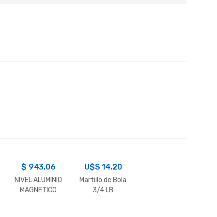
$
943.06
U$S
14.20
NIVEL ALUMINIO
Martillo de Bola
MAGNETICO
3/4 LB
50CM. 20″
FAMASTIL