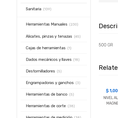
Sanitaria
(139)
Herramientas Manuales
Descr
(230)
Alicates, pinzas y tenazas
(45)
500 GR
Cajas de herramientas
(1)
Dados mecánicos y llaves
(18)
Relat
Destornilladores
(5)
Engrampadoras y ganchos
(3)
$
1,0
Herramientas de banco
(5)
NIVEL A
MAGNE
Herramientas de corte
(38)
60CM
FAMA
Herramientas de medición
(38)