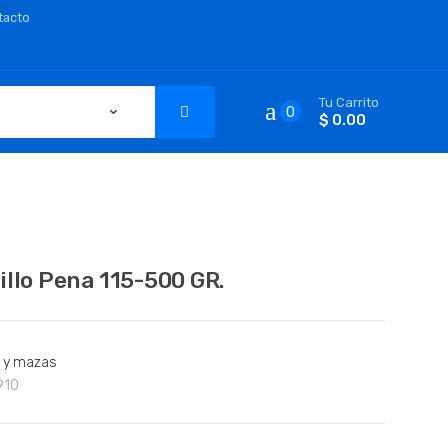
tacto
Tu Carrito
0
$ 0.00
illo Pena 115-500 GR.
s y mazas
910