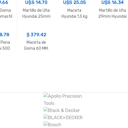
9.66
U$S
14.70
U$S
25.05
U$S
acero
16.34
o Goma
Martillo de Uña
Maceta
Martillo de Uña
mastil
Hyundai 25mm
Hyundai 1,5 kg
29mm Hyundai
8.78
$
379.42
o Pena
Maceta de
i 500
Goma 60 MM.
.
C/Cabo
Famastil