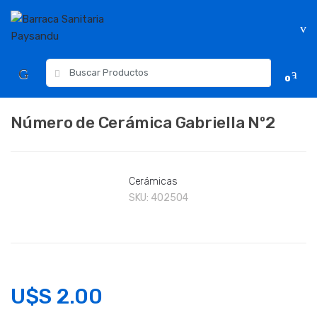
Skip
Skip
to
to
navigation
content
Resultados
0
para:
Número de Cerámica Gabriella Nº2
Cerámicas
SKU:
402504
U$S
2.00