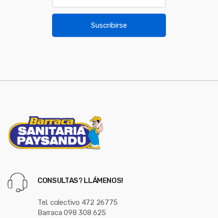
o
a
u
i
Suscribirse
l
s
*
e
l
CONSULTAS? LLÁMENOS!
Tel. colectivo 472 26775
Barraca 098 308 625