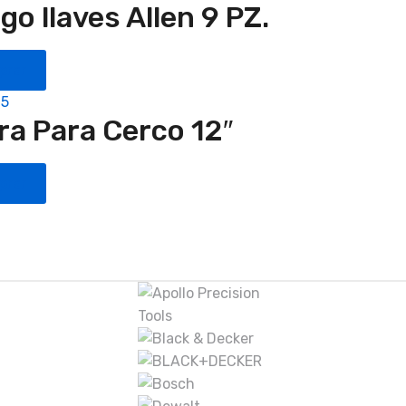
go llaves Allen 9 PZ.
prar
15
era Para Cerco 12″
prar