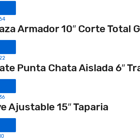
prar
.64
aza Armador 10″ Corte Total G
prar
.22
cate Punta Chata Aislada 6″ T
prar
36
ve Ajustable 15″ Taparia
prar
10