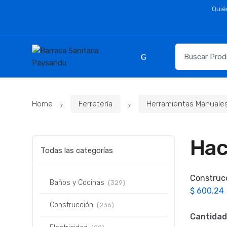
Skip
Skip
Quié
to
to
navigation
content
Resultados
para:
Home
Ferretería
Herramientas Manuale
Hac
Todas las categorías
Construc
Baños y Cocinas
(329)
$
600.24
Construcción
(236)
Cantidad