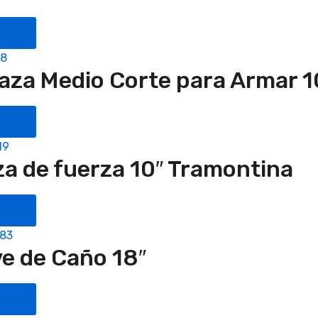
prar
18
aza Medio Corte para Armar 1
prar
19
za de fuerza 10″ Tramontina
prar
.83
ve de Caño 18″
prar