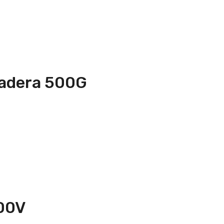
adera 500G
000V