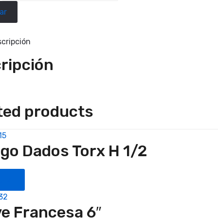
ar
cripción
ripción
ted products
15
go Dados Torx H 1/2
prar
32
ve Francesa 6″