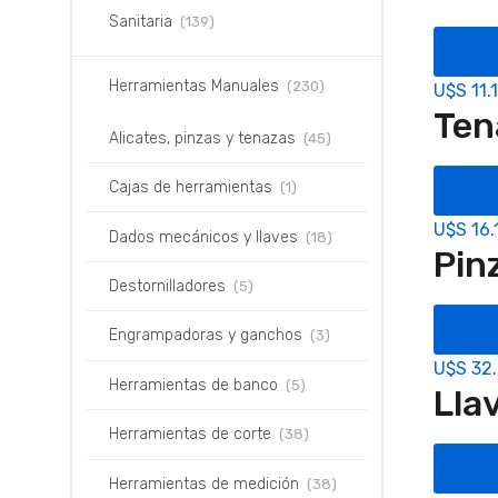
Sanitaria
(139)
Com
Herramientas Manuales
(230)
U$S
11.
Ten
Alicates, pinzas y tenazas
(45)
Cajas de herramientas
(1)
Com
U$S
16.
Dados mecánicos y llaves
(18)
Pin
Destornilladores
(5)
Com
Engrampadoras y ganchos
(3)
U$S
32
Herramientas de banco
(5)
Lla
Herramientas de corte
(38)
Com
Herramientas de medición
(38)