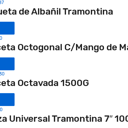
87
ueta de Albañil Tramontina
prar
0
eta Octogonal C/Mango de M
prar
30
eta Octavada 1500G
prar
00
za Universal Tramontina 7″ 1