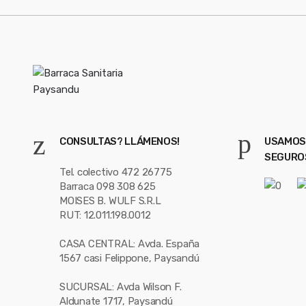
CONSULTAS? LLÁMENOS!
USAMOS
SEGURO
Tel. colectivo 472 26775
Barraca 098 308 625
MOISES B. WULF S.R.L
RUT: 12.011.198.0012
CASA CENTRAL: Avda. España
1567 casi Felippone, Paysandú
SUCURSAL: Avda Wilson F.
Aldunate 1717, Paysandú