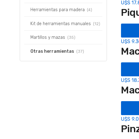
U$S
17.
Piq
Herramientas para madera
(4)
Kit de herramientas manuales
(12)
Com
Martillos y mazas
(35)
U$S
9.3
Mac
Otras herramientas
(37)
Com
U$S
18.
Mac
Com
U$S
9.
Pin