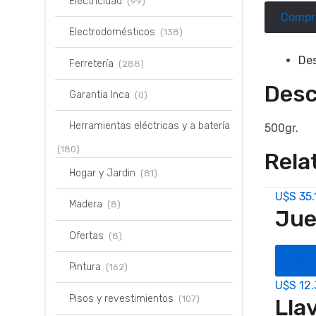
Electricidad
(99)
Compr
Electrodomésticos
(138)
Des
Ferretería
(288)
Desc
Garantia Inca
(0)
Herramientas eléctricas y a batería
500gr.
(180)
Rela
Hogar y Jardin
(81)
U$S
35.
Madera
(8)
Jue
Ofertas
(8)
Com
Pintura
(162)
U$S
12.
Pisos y revestimientos
(107)
Lla