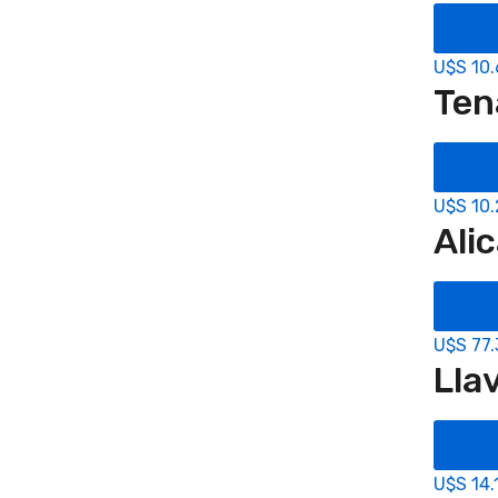
Com
U$S
10
Ten
Com
U$S
10
Ali
Com
U$S
77.
Lla
Com
U$S
14.