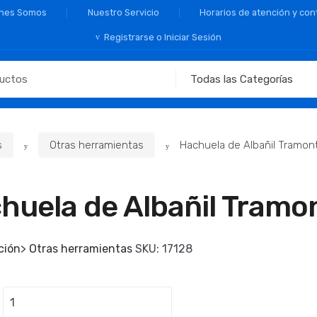
nes Somos
Nuestro Servicio
Horarios de atención y con
Registrarse o Iniciar Sesión
s
Otras herramientas
Hachuela de Albañil Tramon
huela de Albañil Tramo
ción
>
Otras herramientas
SKU:
17128