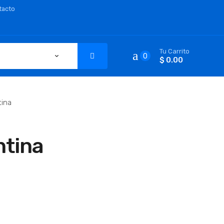
tacto
Tu Carrito
0
$ 0.00
tina
ntina