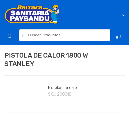
Skip
Skip
to
to
navigation
content
Resultados
0
para:
PISTOLA DE CALOR 1800 W
STANLEY
Pistolas de calor
SKU:
200018