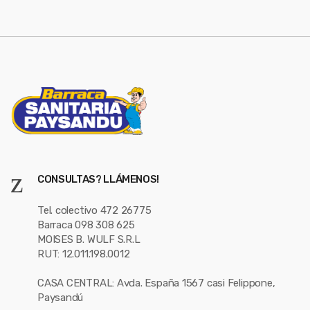
e
l
CONSULTAS? LLÁMENOS!
Tel. colectivo 472 26775
Barraca 098 308 625
MOISES B. WULF S.R.L
RUT: 12.011.198.0012
CASA CENTRAL: Avda. España 1567 casi Felippone,
Paysandú