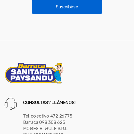
u
i
Suscribirse
l
s
*
e
l
CONSULTAS? LLÁMENOS!
Tel. colectivo 472 26775
Barraca 098 308 625
MOISES B. WULF S.R.L