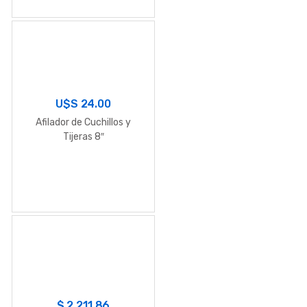
U$S
24.00
Afilador de Cuchillos y
Tijeras 8″
$
2,211.86