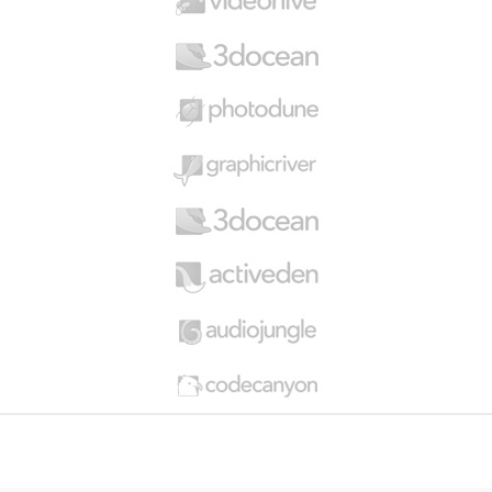
C
a
r
o
u
s
e
l