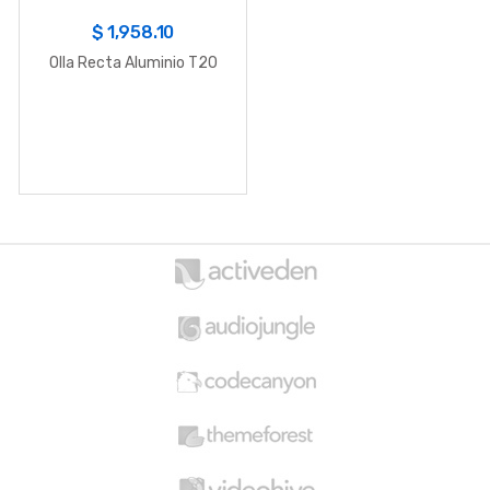
$
1,958.10
Olla Recta Aluminio T20
B
r
a
n
d
s