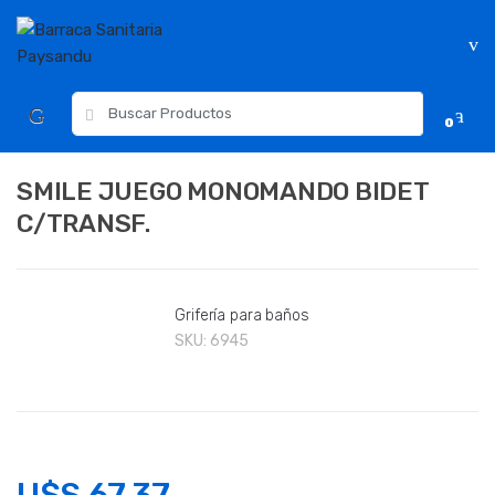
Skip
Skip
to
to
navigation
content
Resultados
0
para:
SMILE JUEGO MONOMANDO BIDET
C/TRANSF.
Grifería para baños
SKU:
6945
U$S
67.37