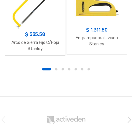
$
1,311.50
$
535.58
Engrampadora Liviana
Arco de Sierra Fijo C/Hoja
Stanley
Stanley
B
r
a