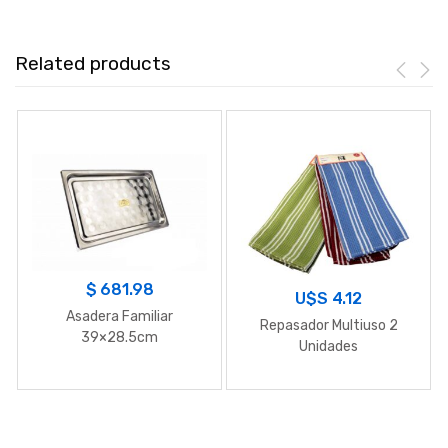
Related products
$
681.98
U$S
4.12
Asadera Familiar
Repasador Multiuso 2
39×28.5cm
Unidades