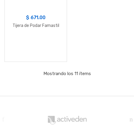
$
671.00
Tijera de Podar Famastil
Mostrando los 11 ítems
B
r
a