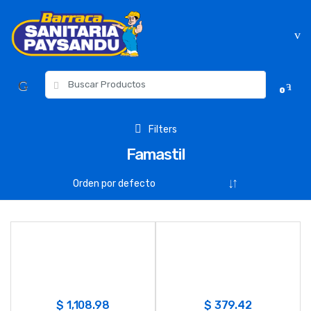
Skip
Skip
to
to
navigation
content
Resultados
0
para:
Filters
Famastil
$
1,108.98
$
379.42