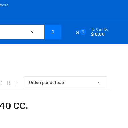
tacto
Tu Carrito
0
$ 0.00
40 CC.