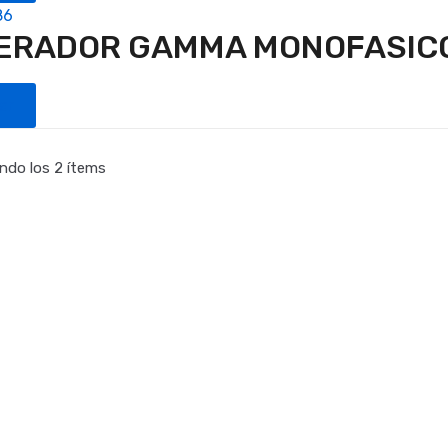
86
ERADOR GAMMA MONOFASICO 
ar
ndo los 2 ítems