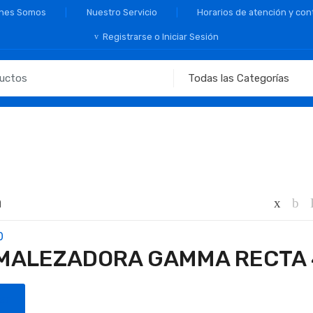
nes Somos
Nuestro Servicio
Horarios de atención y con
Registrarse o Iniciar Sesión
a
0
MALEZADORA GAMMA RECTA 
ar