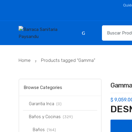
Skip
Skip
Quié
to
to
navigation
content
Resultados
para:
Home
Products tagged “Gamma”
Gamm
Browse Categories
$
9,059.0
Garantia Inca
(0)
DES
Baños y Cocinas
(329)
Compr
Baños
(164)