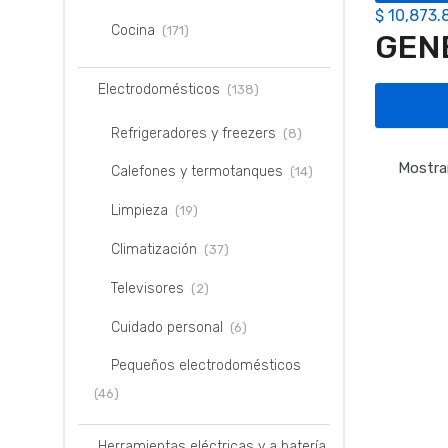
$
10,873.
Cocina
(171)
GEN
Electrodomésticos
(138)
Compr
Refrigeradores y freezers
(8)
Mostra
Calefones y termotanques
(14)
Limpieza
(19)
Climatización
(37)
Televisores
(2)
Cuidado personal
(6)
Pequeños electrodomésticos
(46)
Herramientas eléctricas y a batería