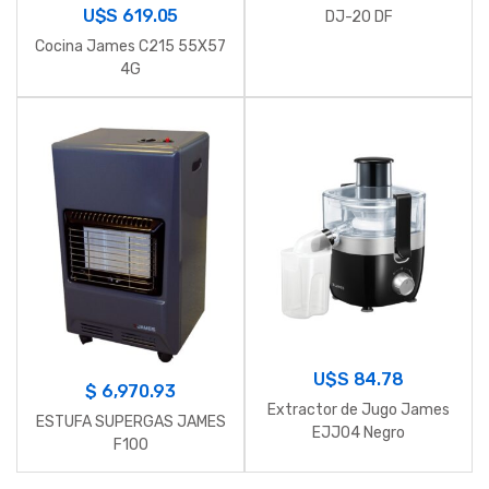
U$S
619.05
DJ-20 DF
Cocina James C215 55X57
4G
U$S
84.78
$
6,970.93
Extractor de Jugo James
ESTUFA SUPERGAS JAMES
EJJ04 Negro
F100