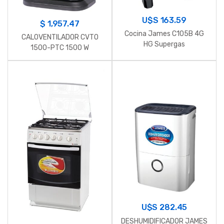
U$S
163.59
$
1,957.47
Cocina James C105B 4G
CALOVENTILADOR CVTO
HG Supergas
1500-PTC 1500 W
U$S
282.45
DESHUMIDIFICADOR JAMES