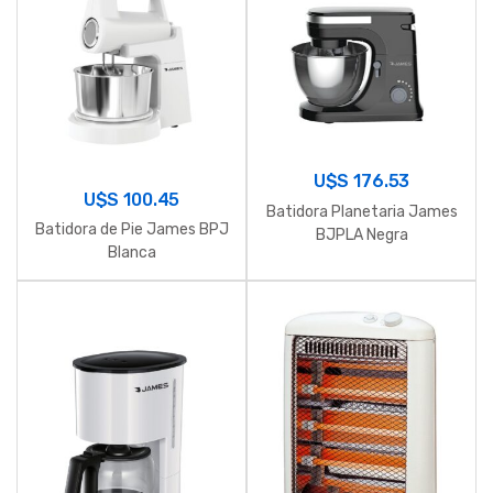
U$S
176.53
U$S
100.45
Batidora Planetaria James
Batidora de Pie James BPJ
BJPLA Negra
Blanca