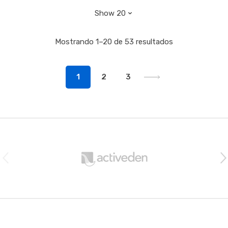
Mostrando 1–20 de 53 resultados
1
2
3
B
r
a
n
d
s