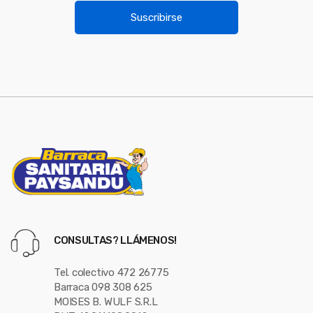
u
i
Suscribirse
l
s
*
e
l
CONSULTAS? LLÁMENOS!
Tel. colectivo 472 26775
Barraca 098 308 625
MOISES B. WULF S.R.L