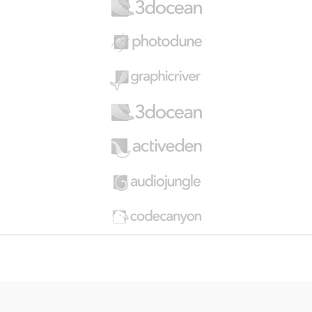
a
r
o
u
s
e
l