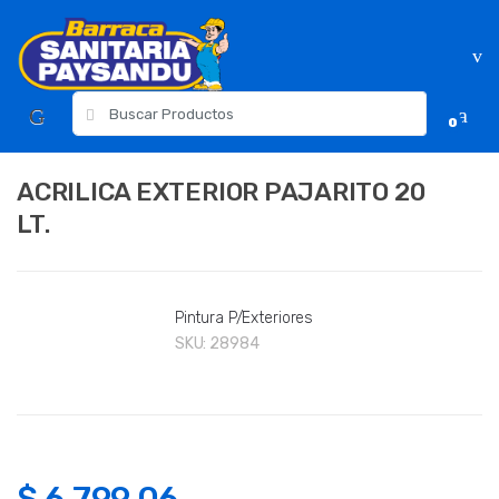
Skip
Skip
to
to
navigation
content
Resultados
0
para:
ACRILICA EXTERIOR PAJARITO 20
LT.
Pintura P/Exteriores
SKU:
28984
$
6,799.06