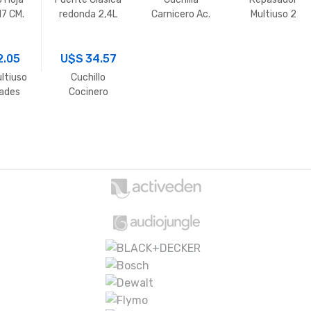
17 CM.
redonda 2,4L
Carnicero Ac.
Multiuso 2
Nitrum 6″
Unidades
ARCOS
2.05
U$S
34.57
ltiuso
Cuchillo
dades
Cocinero
Uniblock IVO 7″