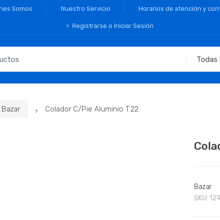
nes Somos
Nuestro Servicio
Horarios de atención y con
Registrarse o Iniciar Sesión
Bazar
Colador C/Pie Aluminio T.22
Cola
Bazar
SKU:
12