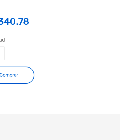
,340.78
ad
Comprar