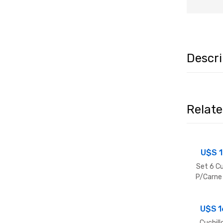
Descr
Relat
U$S
1
Set 6 Cu
P/Carne
Mad
U$S
1
Cuchill