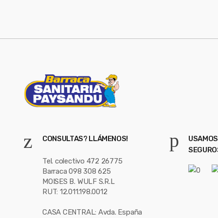
i
l
*
CONSULTAS? LLÁMENOS!
USAMOS
SEGURO
Tel. colectivo 472 26775
Barraca 098 308 625
MOISES B. WULF S.R.L
RUT: 12.011.198.0012
CASA CENTRAL: Avda. España