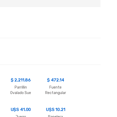
$
2,211.86
$
472.14
Parrillin
Fuente
Ovalado Sue
Rectangular
C/Tapa 2200
ML.
U$S
41.00
U$S
10.21
Juego
Papelera