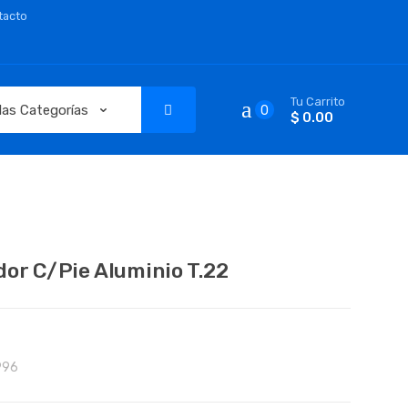
tacto
Tu Carrito
0
$ 0.00
dor C/Pie Aluminio T.22
996