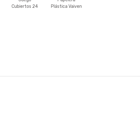
Cubiertos 24
Plástica Vaiven
PZ.
20L
Tramontina
Malibu