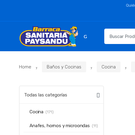
Skip
Skip
Quié
to
to
navigation
content
Resultados
para:
Home
Baños y Cocinas
Cocina
Todas las categorías
Cocina
(171)
Anafes, hornos y microondas
(11)