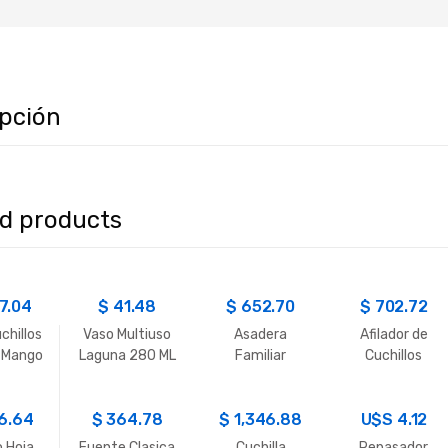
ipción
ed products
7.04
$
41.48
$
652.70
$
702.72
chillos
Vaso Multiuso
Asadera
Afilador de
 Mango
Laguna 280 ML
Familiar
Cuchillos
era
Grande
C/Base Vonder
41x29cm
6.64
$
364.78
$
1,346.88
U$S
4.12
o Hoja
Fuente Clasica
Cuchilla
Repasador