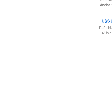
Ancha 
U$S
Paño Mu
4 Uni
B
r
a
n
d