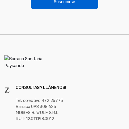
u
Suscribirse
l
s
*
e
l
CONSULTAS? LLÁMENOS!
Tel. colectivo 472 26775
Barraca 098 308 625
MOISES B. WULF S.R.L
RUT: 12.011.198.0012