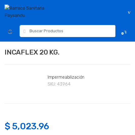
Skip
Skip
to
to
navigation
content
Resultados
0
para:
INCAFLEX 20 KG.
Impermeabilización
SKU:
43964
$
5,023.96