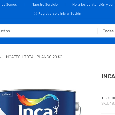
nes Somos
Nuestro Servicio
Horarios de atención y con
Registrarse o Iniciar Sesión
INCATECH TOTAL BLANCO 20 KG.
INCA
Imperme
SKU:
48