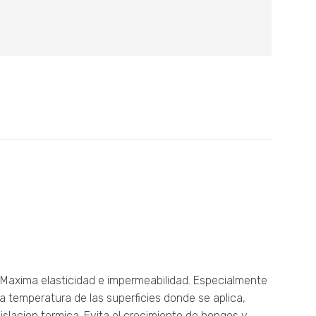
Maxima elasticidad e impermeabilidad. Especialmente
 temperatura de las superficies donde se aplica,
islacion termica. Evita el crecimiento de hongos y