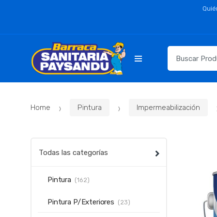
Skip
Skip
Quié
to
to
navigation
content
Resultados
para:
Home
Pintura
Impermeabilización
Todas las categorías
Pintura
(162)
Pintura P/Exteriores
(23)