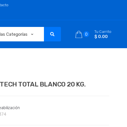
tacto
Tu Carrito
0
$ 0.00
TECH TOTAL BLANCO 20 KG.
abilización
374