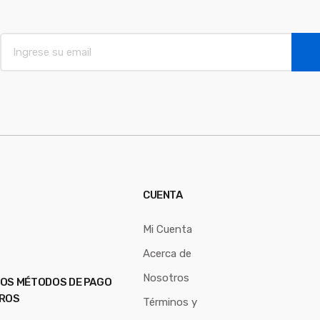
E
m
a
i
l
*
CUENTA
Mi Cuenta
Acerca de
Nosotros
OS MÉTODOS DE PAGO
ROS
Términos y