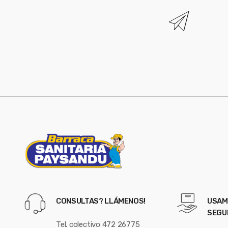
a
r
o
u
s
e
l
CONSULTAS? LLÁMENOS!
USAM
SEGU
Tel. colectivo 472 26775