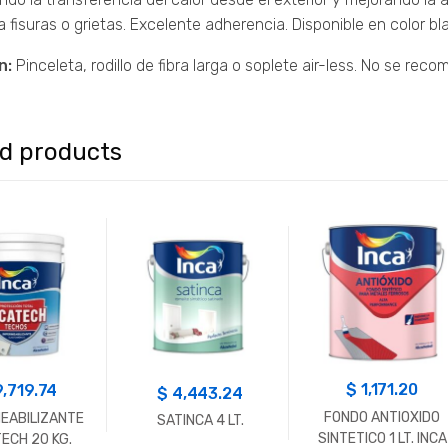
la fisuras o grietas. Excelente adherencia. Disponible en color bl
n:
Pinceleta, rodillo de fibra larga o soplete air-less. No se rec
ed products
$
1,171.20
9,719.74
$
4,443.24
FONDO ANTIOXIDO
EABILIZANTE
SATINCA 4 LT.
SINTETICO 1 LT. INCA
ECH 20 KG.