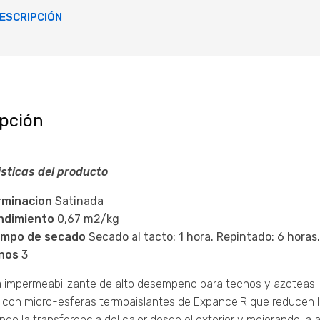
ESCRIPCIÓN
ipción
sticas del producto
rminacion
Satinada
ndimiento
0,67 m2/kg
empo de secado
Secado al tacto: 1 hora. Repintado: 6 horas.
nos
3
impermeabilizante de alto desempeno para techos y azoteas. 
 con micro-esferas termoaislantes de ExpancelR que reducen la
do la transferencia del calor desde el exterior y mejorando la a