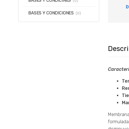
BASES Y CONDICINES
(0)
D
BASES Y CONDICIONES
(0)
Descr
Caracteri
Te
Re
Ti
Ma
Membrana 
formulada
disminuyen