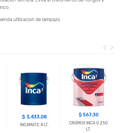
anco.
omienda utilizacion de lampazo.
$
567.30
$
3,433.08
CROMOX INCA 0.250
INCAMATE 4 LT.
INC
LT.