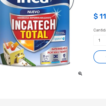
$
1
Cantid