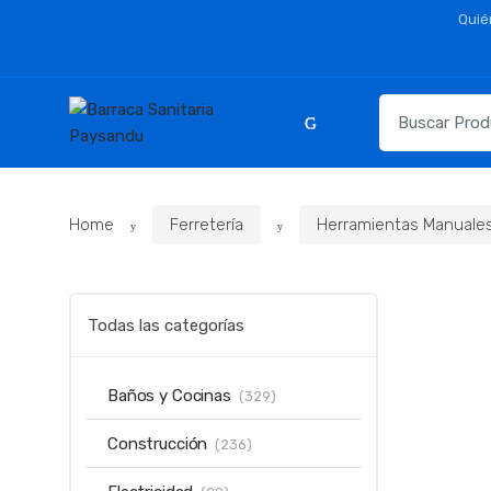
Skip
Skip
Quié
to
to
navigation
content
Resultados
para:
Home
Ferretería
Herramientas Manuale
Todas las categorías
Baños y Cocinas
(329)
Construcción
(236)