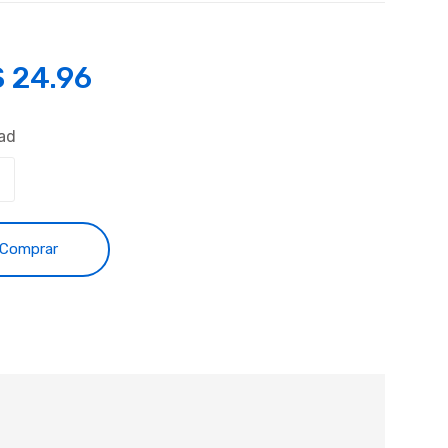
S
24.96
ad
Comprar