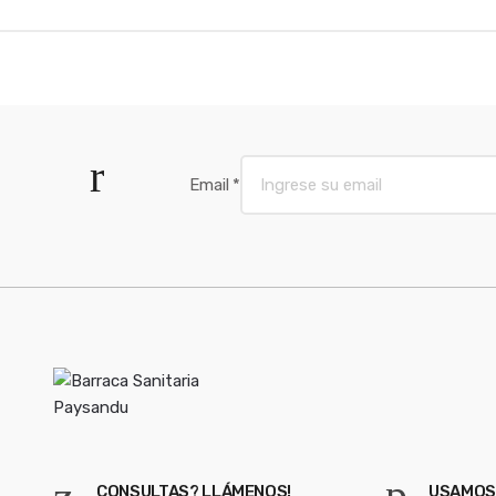
o
u
s
e
l
Email
*
CONSULTAS? LLÁMENOS!
USAMOS