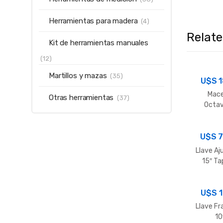
Herramientas para madera
(4)
Relat
Kit de herramientas manuales
(12)
Martillos y mazas
(35)
U$S
1
Mac
Otras herramientas
(37)
Octa
150
U$S
7
Llave Aj
15″ Ta
U$S
1
Llave F
10