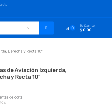
tacto
Tu Carrito
0
$ 0.00
erda, Derecha y Recta 10″
ras de Aviación Izquierda,
cha y Recta 10″
entas de corte
294