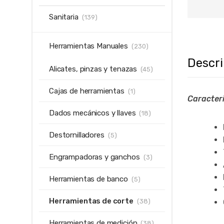
Sanitaria
(139)
Herramientas Manuales
(230)
Descr
Alicates, pinzas y tenazas
(45)
Cajas de herramientas
(1)
Caracteri
Dados mecánicos y llaves
(18)
Destornilladores
(5)
Engrampadoras y ganchos
(3)
Herramientas de banco
(5)
Herramientas de corte
(38)
Herramientas de medición
(38)