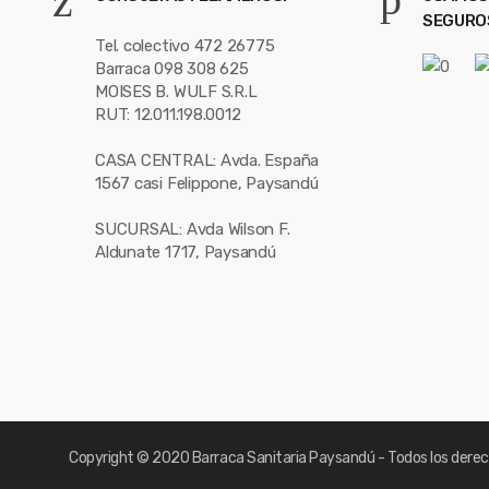
SEGURO
Tel. colectivo 472 26775
Barraca 098 308 625
MOISES B. WULF S.R.L
RUT: 12.011.198.0012
CASA CENTRAL: Avda. España
1567 casi Felippone, Paysandú
SUCURSAL: Avda Wilson F.
Aldunate 1717, Paysandú
Copyright
© 2020 Barraca Sanitaria Paysandú - Todos los derec