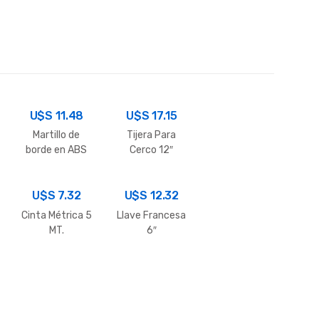
U$S
11.48
U$S
17.15
Martillo de
Tijera Para
borde en ABS
Cerco 12″
30 mm
U$S
7.32
U$S
12.32
Cinta Métrica 5
Llave Francesa
MT.
6″