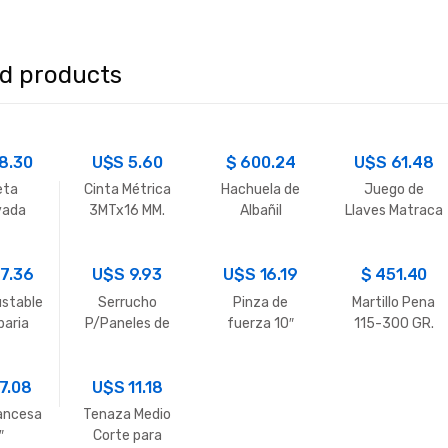
ed products
8.30
U$S
5.60
$
600.24
U$S
61.48
eta
Cinta Métrica
Hachuela de
Juego de
vada
3MTx16 MM.
Albañil
Llaves Matraca
0G
Tramontina
Tramontina
16,17,18 y 19
7.36
U$S
9.93
U$S
16.19
$
451.40
mm
ustable
Serrucho
Pinza de
Martillo Pena
paria
P/Paneles de
fuerza 10″
115-300 GR.
Yeso 9×7
Tramontina
Dientes
7.08
U$S
11.18
rancesa
Tenaza Medio
″
Corte para