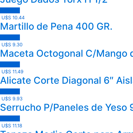
Comprar
U$S
10.44
Martillo de Pena 400 GR.
Comprar
U$S
9.30
Maceta Octogonal C/Mango 
Comprar
U$S
11.49
Alicate Corte Diagonal 6″ Ais
Comprar
U$S
9.93
Serrucho P/Paneles de Yeso 
Comprar
U$S
11.18