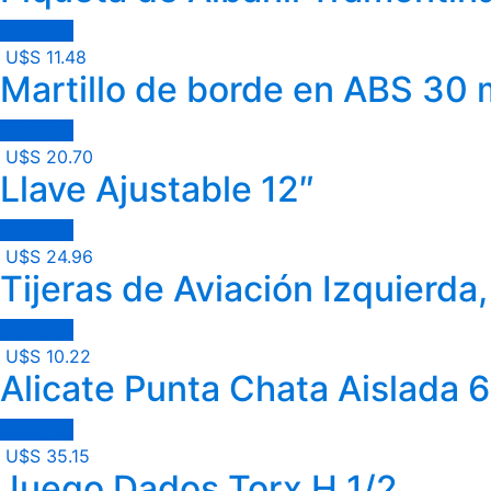
Comprar
U$S
11.48
Martillo de borde en ABS 30
Comprar
U$S
20.70
Llave Ajustable 12″
Comprar
U$S
24.96
Tijeras de Aviación Izquierda
Comprar
U$S
10.22
Alicate Punta Chata Aislada 
Comprar
U$S
35.15
Juego Dados Torx H 1/2