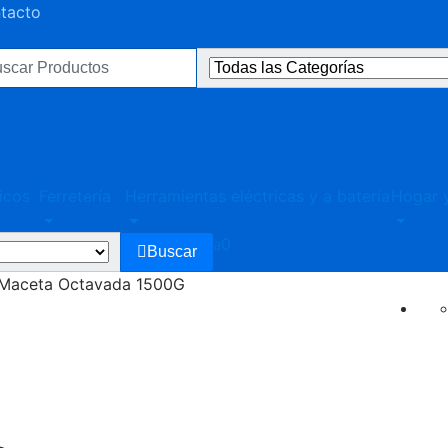
ntacto
ultados
:
icos
Ferretería
Herramientas eléctricas y a batería
Hogar y
0
Buscar
Maceta Octavada 1500G