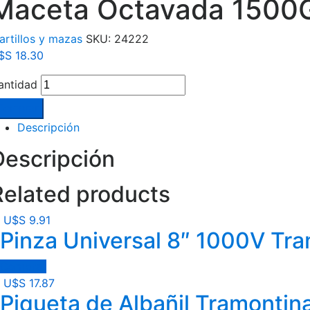
Maceta Octavada 1500
artillos y mazas
SKU:
24222
$S
18.30
antidad
Comprar
Descripción
Descripción
Related products
U$S
9.91
Pinza Universal 8″ 1000V Tr
Comprar
U$S
17.87
Piqueta de Albañil Tramontin