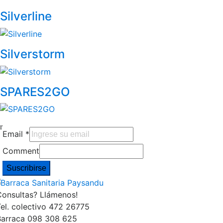
Silverline
Silverstorm
SPARES2GO
Email
*
Comment
Suscribirse
Consultas? Llámenos!
el. colectivo 472 26775
Barraca 098 308 625