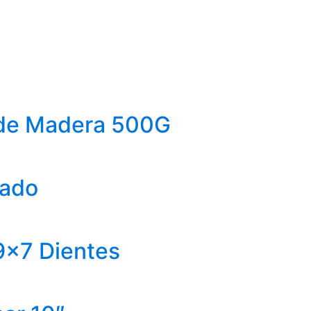
de Madera 500G
lado
9×7 Dientes