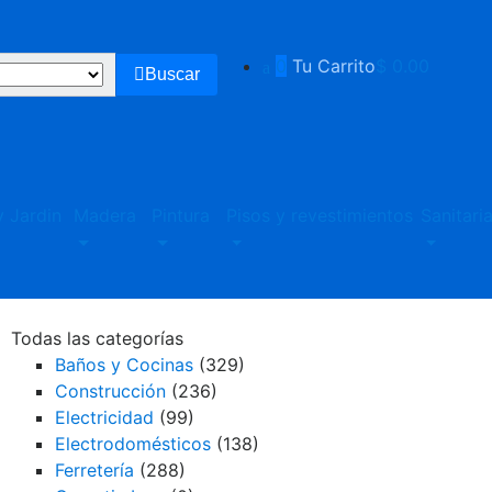
0
Tu Carrito
$ 0.00
Buscar
 Jardin
Madera
Pintura
Pisos y revestimientos
Sanitari
Todas las categorías
Baños y Cocinas
(329)
Construcción
(236)
Electricidad
(99)
Electrodomésticos
(138)
Ferretería
(288)