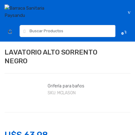
Skip
Skip
to
to
navigation
content
Resultados
0
para:
LAVATORIO ALTO SORRENTO
NEGRO
Grifería para baños
SKU:
MCLASON
U$S
63.98