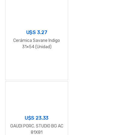
U$S
3.27
Cerámica Savane Indigo
31×54 (Unidad)
U$S
23.33
GAUDI PORC. STUDIO BG AC
81X81