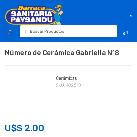
Skip
Skip
to
to
navigation
content
Resultados
0
para:
Número de Cerámica Gabriella Nº8
Cerámicas
SKU:
402510
U$S
2.00