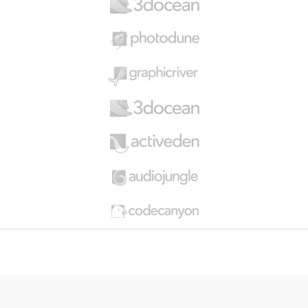
a
r
o
u
s
e
l