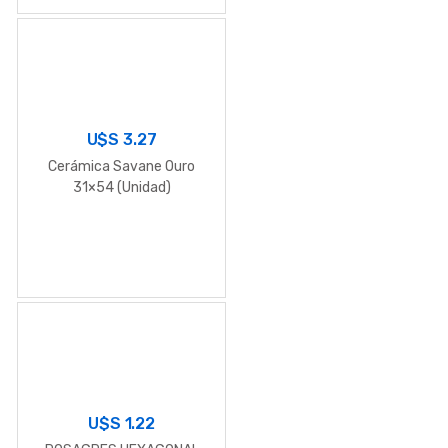
U$S
3.27
Cerámica Savane Ouro
31×54 (Unidad)
U$S
1.22