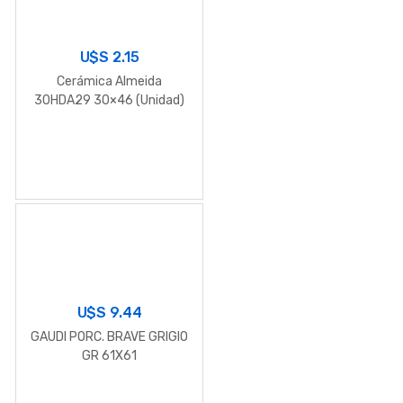
U$S
2.15
Cerámica Almeida
30HDA29 30×46 (Unidad)
U$S
9.44
GAUDI PORC. BRAVE GRIGIO
GR 61X61