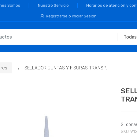
nes Somos
Nuestro Servicio
Horarios de atención y con
Registrarse o Iniciar Sesión
ores
SELLADOR JUNTAS Y FISURAS TRANSP.
SEL
TRA
Silicona
SKU:
91