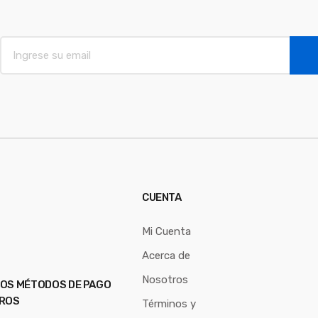
E
m
a
i
l
*
CUENTA
Mi Cuenta
Acerca de
Nosotros
OS MÉTODOS DE PAGO
ROS
Términos y