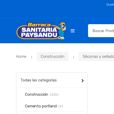
Skip
Skip
Quié
to
to
navigation
content
Resultados
para:
Home
Construcción
Siliconas y sellad
Todas las categorías
Construcción
(236)
Cemento portland
(9)