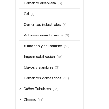
Cemento albañilería
(3)
Cal
(1)
Cementos industriales
(6)
Adhesivo revestimiento
(3)
Siliconas y selladores
(16)
Impermeabilización
(18)
Clavos y alambres
(3)
Cementos domésticos
(15)
Caños Tubulares
(63)
Chapas
(14)