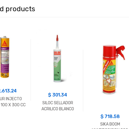
ed products
2,613.24
$
301.34
UR INJECTO
SILOC SELLADOR
100 X 300 CC
ACRILICO BLANCO
455G
$
718.58
SIKA BOOM