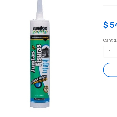
$
5
Cantid