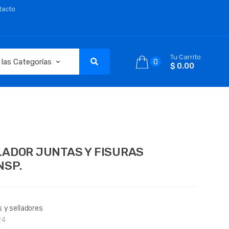
tacto
Tu Carrito
0
$ 0.00
LADOR JUNTAS Y FISURAS
NSP.
s y selladores
24