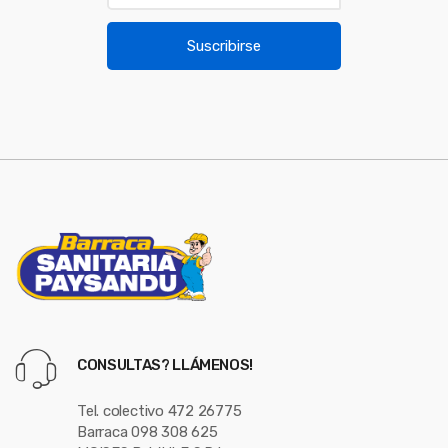
o
a
u
i
Suscribirse
l
s
*
e
l
CONSULTAS? LLÁMENOS!
Tel. colectivo 472 26775
Barraca 098 308 625