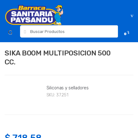
Skip
Skip
to
to
navigation
content
Resultados
0
para:
SIKA BOOM MULTIPOSICION 500
CC.
Siliconas y selladores
SKU:
37251
$
718.58