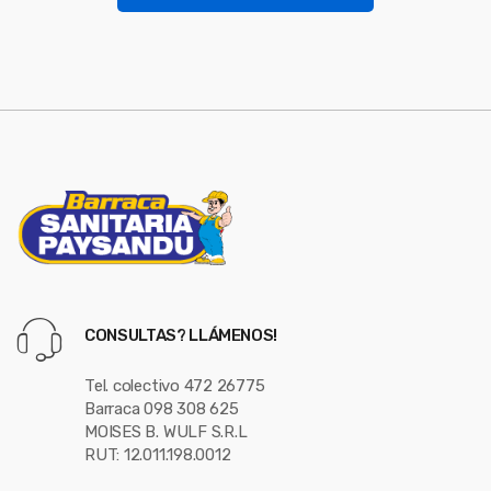
l
s
*
e
l
CONSULTAS? LLÁMENOS!
Tel. colectivo 472 26775
Barraca 098 308 625
MOISES B. WULF S.R.L
RUT: 12.011.198.0012