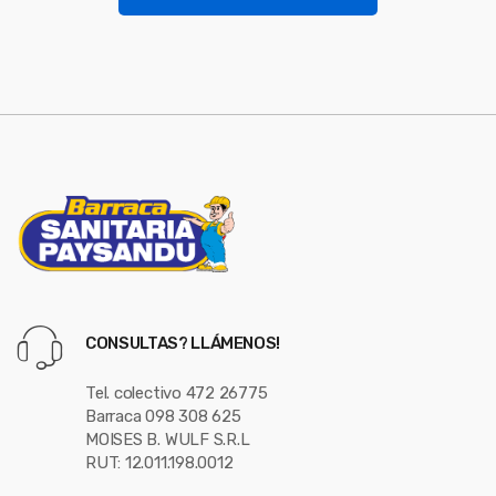
l
*
CONSULTAS? LLÁMENOS!
Tel. colectivo 472 26775
Barraca 098 308 625
MOISES B. WULF S.R.L
RUT: 12.011.198.0012