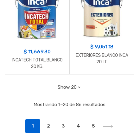
$
9,051.18
$
11,669.30
EXTERIORES BLANCO INCA
INCATECH TOTAL BLANCO
20 LT.
20 KG.
Mostrando 1–20 de 86 resultados
1
2
3
4
5