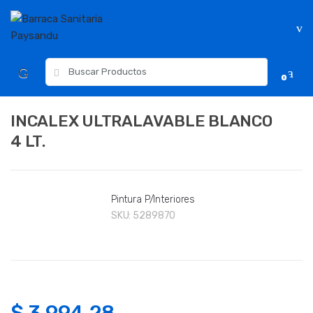
Skip
Skip
to
to
navigation
content
Resultados
0
para:
INCALEX ULTRALAVABLE BLANCO
4 LT.
Pintura P/Interiores
SKU:
5289870
$
3,994.28