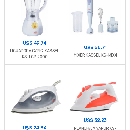
U$S
49.74
U$S
56.71
LICUADORA C/PIC. KASSEL
MIXER KASSEL KS-MIX4
KS-LCP 2000
U$S
32.23
U$S
24.84
PLANCHA A VAPOR KS-