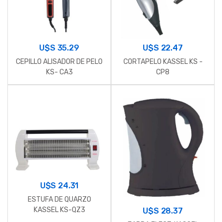
U$S
22.47
U$S
35.29
CORTAPELO KASSEL KS -
CEPILLO ALISADOR DE PELO
CP8
KS- CA3
U$S
24.31
ESTUFA DE QUARZO
KASSEL KS-QZ3
U$S
28.37