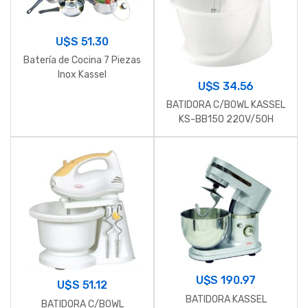
U$S
51.30
Batería de Cocina 7 Piezas
Inox Kassel
U$S
34.56
BATIDORA C/BOWL KASSEL
KS-BB150 220V/50H
U$S
190.97
U$S
51.12
BATIDORA KASSEL
BATIDORA C/BOWL