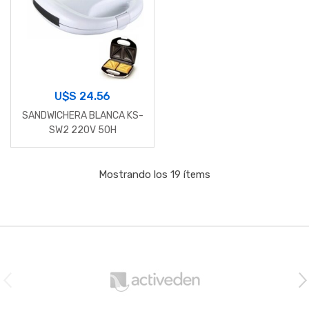
U$S
24.56
SANDWICHERA BLANCA KS-
SW2 220V 50H
Mostrando los 19 ítems
B
r
a