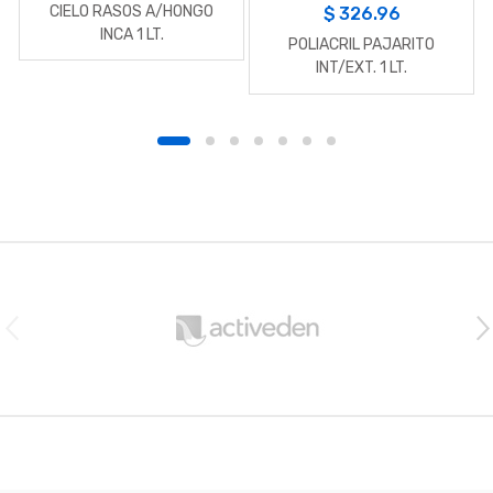
CIELO RASOS A/HONGO
$
326.96
INCA 1 LT.
POLIACRIL PAJARITO
INT/EXT. 1 LT.
B
r
a
n
d
s