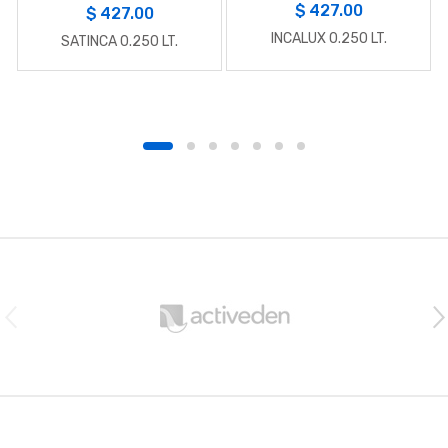
$
427.00
$
427.00
INCALUX 0.250 LT.
SATINCA 0.250 LT.
B
r
a
n
d
s