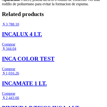
rodillo de poliuretano para evitar la formacion de espuma.
Related products
$
3,788.10
INCALUX 4 LT.
Comprar
$
344.04
INCA COLOR TEST
Comprar
$
1,016.26
INCAMATE 1 LT.
Comprar
$
2,443.66