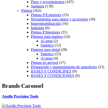
Pisos y revestimientos
(107)
Sanitaria
(139)
Pintura
(162)
Pintura P/Exteriores
(23)
Herramientas para pintor y accesorios
(18)
Impermeabilización
(16)
Industria
(0)
Pintura P/Interiores
(31)
Pinturas para madera
(14)
Al agua
(2)
Sintetico
(12)
Pinturas para metal
(28)
Sintetico
(23)
Al agua
(4)
Pintura en aerosol
(17)
Preparación y mantenimiento de superficies
(23)
BASES Y CONDICINES
(0)
BASES Y CONDICIONES
(0)
Brands Carousel
Apollo Precision Tools