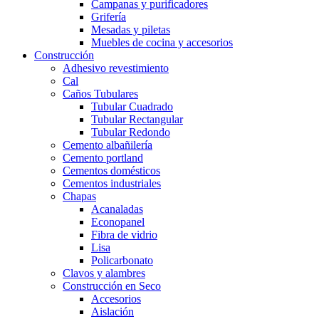
Campanas y purificadores
Grifería
Mesadas y piletas
Muebles de cocina y accesorios
Construcción
Adhesivo revestimiento
Cal
Caños Tubulares
Tubular Cuadrado
Tubular Rectangular
Tubular Redondo
Cemento albañilería
Cemento portland
Cementos domésticos
Cementos industriales
Chapas
Acanaladas
Econopanel
Fibra de vidrio
Lisa
Policarbonato
Clavos y alambres
Construcción en Seco
Accesorios
Aislación