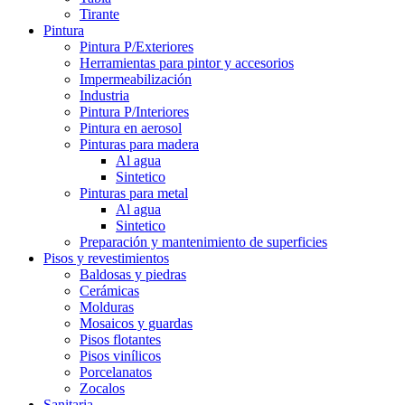
Tirante
Pintura
Pintura P/Exteriores
Herramientas para pintor y accesorios
Impermeabilización
Industria
Pintura P/Interiores
Pintura en aerosol
Pinturas para madera
Al agua
Sintetico
Pinturas para metal
Al agua
Sintetico
Preparación y mantenimiento de superficies
Pisos y revestimientos
Baldosas y piedras
Cerámicas
Molduras
Mosaicos y guardas
Pisos flotantes
Pisos vinílicos
Porcelanatos
Zocalos
Sanitaria