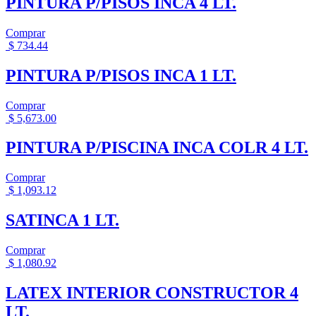
PINTURA P/PISOS INCA 4 LT.
Comprar
$
734.44
PINTURA P/PISOS INCA 1 LT.
Comprar
$
5,673.00
PINTURA P/PISCINA INCA COLR 4 LT.
Comprar
$
1,093.12
SATINCA 1 LT.
Comprar
$
1,080.92
LATEX INTERIOR CONSTRUCTOR 4
LT.