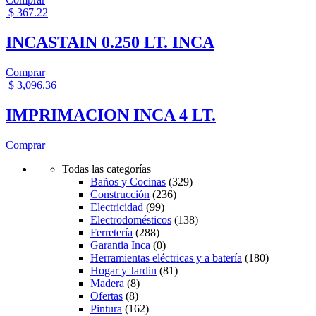
$
367.22
INCASTAIN 0.250 LT. INCA
Comprar
$
3,096.36
IMPRIMACION INCA 4 LT.
Comprar
Todas las categorías
Baños y Cocinas
(329)
Construcción
(236)
Electricidad
(99)
Electrodomésticos
(138)
Ferretería
(288)
Garantia Inca
(0)
Herramientas eléctricas y a batería
(180)
Hogar y Jardin
(81)
Madera
(8)
Ofertas
(8)
Pintura
(162)