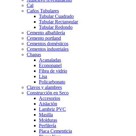
Cal
Caños Tubulares
Tubular Cuadrado
Tubular Rectangular
Tubular Redondo
Cemento albañilería
Cemento portland
Cementos domésticos
Cementos industriales
Chapas
Acanaladas
Econopanel
Fibra de vidrio
Lisa
Policarbonato
Clavos y alambres
Construcción en Seco
Accesorios
Aislación
Lambriz PVC
Masilla
Molduras
Perfilería
Placa Cementicia