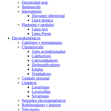
Electricidad gral.
Iluminación
Interruptores
Disyuntor diferencial
Llave térmica
Plaquetas y modulos
Linea Ave
Linea Presta
Electrodomésticos
Calefones y termotanques
Climatización
Aires acondicionados
Calefactores
Caloventiladores
Deshumificadores
Estufas
Ventiladores
Cuidado personal
Limpieza
Lavarropas
Lavavajillas
Secarropas
Pequeños electrodomésticos
Refrigeradores y freezers
Televisores