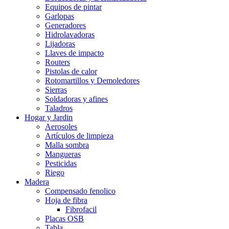
Equipos de pintar
Garlopas
Generadores
Hidrolavadoras
Lijadoras
Llaves de impacto
Routers
Pistolas de calor
Rotomartillos y Demoledores
Sierras
Soldadoras y afines
Taladros
Hogar y Jardin
Aerosoles
Artículos de limpieza
Malla sombra
Mangueras
Pesticidas
Riego
Madera
Compensado fenolico
Hoja de fibra
Fibrofacil
Placas OSB
Tabla