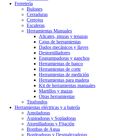
Ferretería
Bulones
Cerraduras
Cerrojos
Escaleras
Herramientas Manuales
Alicates, pinzas y tenazas
Cajas de herramientas
Dados mecánicos y llaves
Destornilladores
Engrampadoras y ganchos
Herramientas de banco
Herramientas de corte
Herramientas de medición
Herramientas para madera
Kit de herramientas manuales
Martillos y mazas
Otras herramientas
Tirafondos
Herramientas eléctricas y a batería
Amoladoras
Aspiradoras y Sopladoras
Atornilladoras y Fijación
Bombas de Agua
Bordeadoras y Desmalezadoras