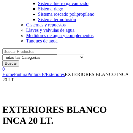
Sistema hierro galvanizado
Sistema riego
Sistema roscado polipropileno
Sistema termofusión
Cisternas y repuestos
Llaves y valvulas de agua
Medidores de agua y complementos
Tanques de agua
Resultados
para:
Buscar
0
Home
Pintura
Pintura P/Exteriores
EXTERIORES BLANCO INCA
20 LT.
EXTERIORES BLANCO
INCA 20 LT.