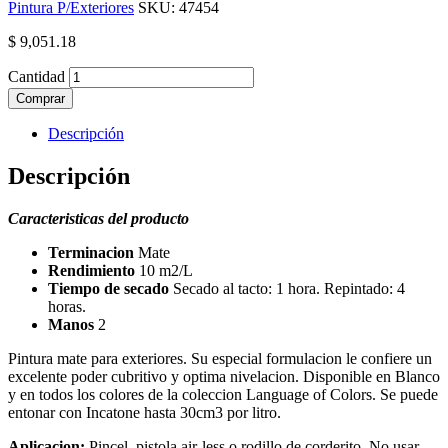
Pintura P/Exteriores
SKU:
47454
$
9,051.18
Cantidad
Comprar
Descripción
Descripción
Caracteristicas del producto
Terminacion
Mate
Rendimiento
10 m2/L
Tiempo de secado
Secado al tacto: 1 hora. Repintado: 4
horas.
Manos
2
Pintura mate para exteriores. Su especial formulacion le confiere un
excelente poder cubritivo y optima nivelacion. Disponible en Blanco
y en todos los colores de la coleccion Language of Colors. Se puede
entonar con Incatone hasta 30cm3 por litro.
Aplicacion:
Pincel, pistola air-less o rodillo de corderito. No usar