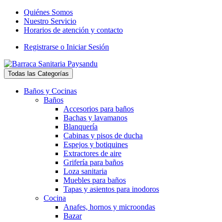
Skip
Skip
Quiénes Somos
to
to
Nuestro Servicio
navigation
content
Horarios de atención y contacto
Registrarse o Iniciar Sesión
Todas las Categorías
Baños y Cocinas
Baños
Accesorios para baños
Bachas y lavamanos
Blanquería
Cabinas y pisos de ducha
Espejos y botiquines
Extractores de aire
Grifería para baños
Loza sanitaria
Muebles para baños
Tapas y asientos para inodoros
Cocina
Anafes, hornos y microondas
Bazar