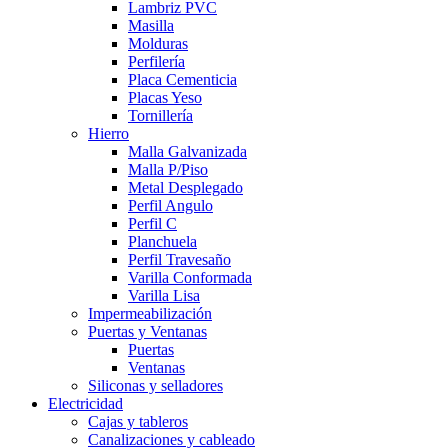
Lambriz PVC
Masilla
Molduras
Perfilería
Placa Cementicia
Placas Yeso
Tornillería
Hierro
Malla Galvanizada
Malla P/Piso
Metal Desplegado
Perfil Angulo
Perfil C
Planchuela
Perfil Travesaño
Varilla Conformada
Varilla Lisa
Impermeabilización
Puertas y Ventanas
Puertas
Ventanas
Siliconas y selladores
Electricidad
Cajas y tableros
Canalizaciones y cableado