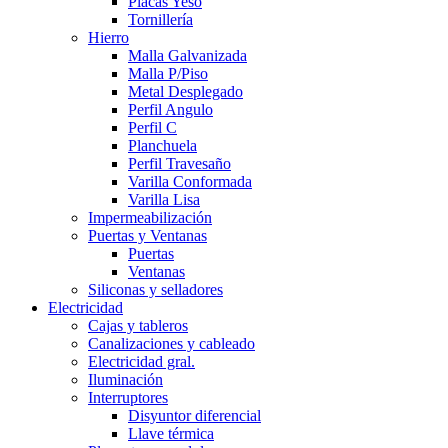
Placas Yeso
Tornillería
Hierro
Malla Galvanizada
Malla P/Piso
Metal Desplegado
Perfil Angulo
Perfil C
Planchuela
Perfil Travesaño
Varilla Conformada
Varilla Lisa
Impermeabilización
Puertas y Ventanas
Puertas
Ventanas
Siliconas y selladores
Electricidad
Cajas y tableros
Canalizaciones y cableado
Electricidad gral.
Iluminación
Interruptores
Disyuntor diferencial
Llave térmica