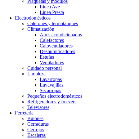
Plaquetas y modulos
Linea Ave
Linea Presta
Electrodomésticos
Calefones y termotanques
Climatización
Aires acondicionados
Calefactores
Caloventiladores
Deshumificadores
Estufas
Ventiladores
Cuidado personal
Limpieza
Lavarropas
Lavavajillas
Secarropas
Pequeños electrodomésticos
Refrigeradores y freezers
Televisores
Ferretería
Bulones
Cerraduras
Cerrojos
Escaleras