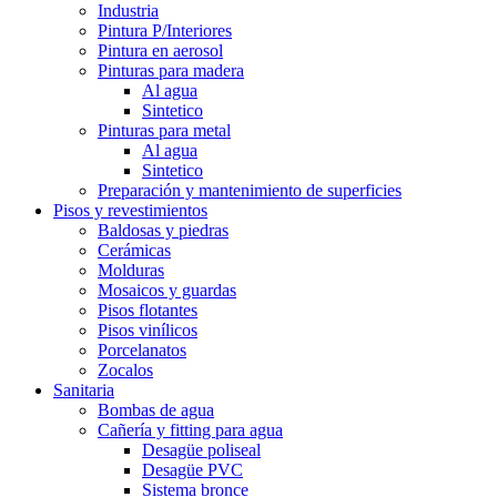
Industria
Pintura P/Interiores
Pintura en aerosol
Pinturas para madera
Al agua
Sintetico
Pinturas para metal
Al agua
Sintetico
Preparación y mantenimiento de superficies
Pisos y revestimientos
Baldosas y piedras
Cerámicas
Molduras
Mosaicos y guardas
Pisos flotantes
Pisos vinílicos
Porcelanatos
Zocalos
Sanitaria
Bombas de agua
Cañería y fitting para agua
Desagüe poliseal
Desagüe PVC
Sistema bronce