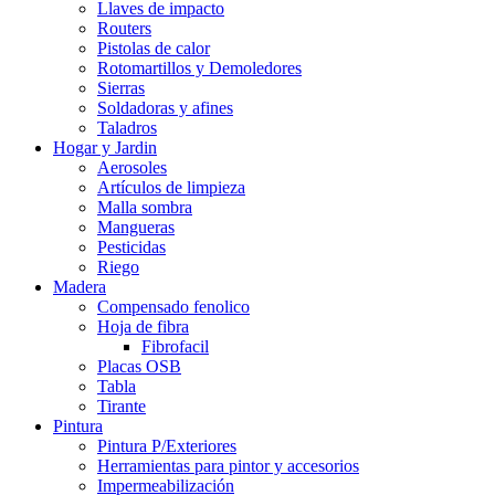
Llaves de impacto
Routers
Pistolas de calor
Rotomartillos y Demoledores
Sierras
Soldadoras y afines
Taladros
Hogar y Jardin
Aerosoles
Artículos de limpieza
Malla sombra
Mangueras
Pesticidas
Riego
Madera
Compensado fenolico
Hoja de fibra
Fibrofacil
Placas OSB
Tabla
Tirante
Pintura
Pintura P/Exteriores
Herramientas para pintor y accesorios
Impermeabilización