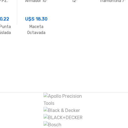
9 PZ.
Armador 10″
12″
Tramontina 7″
Corte Total
1000V
Gripwell
0.22
U$S
18.30
 Punta
Maceta
islada
Octavada
ontina
1500G