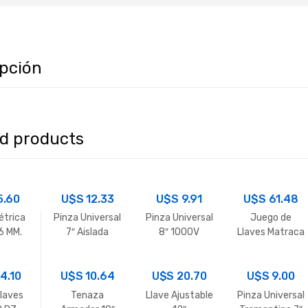
ipción
ed products
5.60
U$S
12.33
U$S
9.91
U$S
61.48
étrica
Pinza Universal
Pinza Universal
Juego de
6 MM.
7″ Aislada
8″ 1000V
Llaves Matraca
Tramontina
Tramontina
16,17,18 y 19
14.10
U$S
10.64
U$S
20.70
U$S
mm
9.00
llaves
Tenaza
Llave Ajustable
Pinza Universal