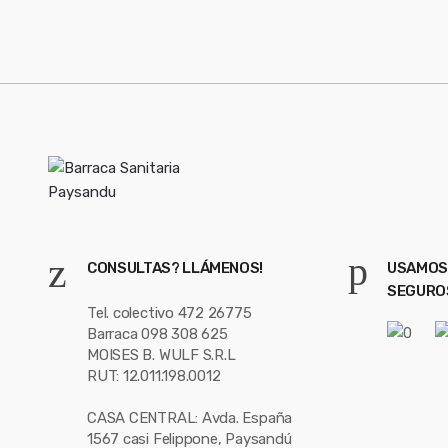
i
l
*
CONSULTAS? LLÁMENOS!
USAMOS
SEGURO
Tel. colectivo 472 26775
Barraca 098 308 625
MOISES B. WULF S.R.L
RUT: 12.011.198.0012
CASA CENTRAL: Avda. España
1567 casi Felippone, Paysandú