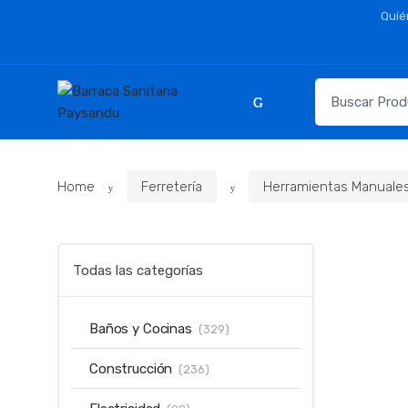
Skip
Skip
Quié
to
to
navigation
content
Resultados
para:
Home
Ferretería
Herramientas Manuale
Todas las categorías
Baños y Cocinas
(329)
Construcción
(236)