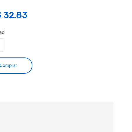
S
32.83
ad
Comprar