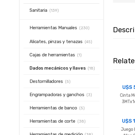
Sanitaria
(139)
Herramientas Manuales
Descr
(230)
Alicates, pinzas y tenazas
(45)
Cajas de herramientas
(1)
Relat
Dados mecánicos y llaves
(18)
Destornilladores
(5)
U$S
Engrampadoras y ganchos
(3)
Cinta M
3MTx1
Herramientas de banco
(5)
U$S
Herramientas de corte
(38)
Juego 
Herramientas de medición
(38)