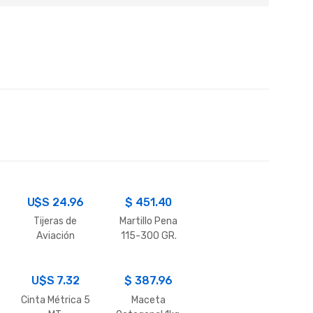
U$S
24.96
$
451.40
Tijeras de
Martillo Pena
Aviación
115-300 GR.
Izquierda,
Derecha y
U$S
Recta 10″
7.32
$
387.96
Cinta Métrica 5
Maceta