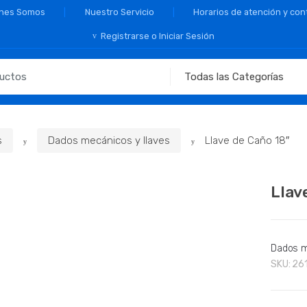
nes Somos
Nuestro Servicio
Horarios de atención y con
Registrarse o Iniciar Sesión
s
Dados mecánicos y llaves
Llave de Caño 18″
🔍
Llav
Dados m
SKU:
26