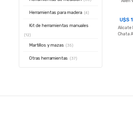
Allen 
Herramientas para madera
(4)
U$S
1
Kit de herramientas manuales
Alicate
Chata A
(12)
6″ Tram
Martillos y mazas
(35)
Otras herramientas
(37)
B
r
a