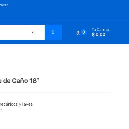
tacto
Tu Carrito
0
$ 0.00
e de Caño 18″
ecánicos y llaves
11