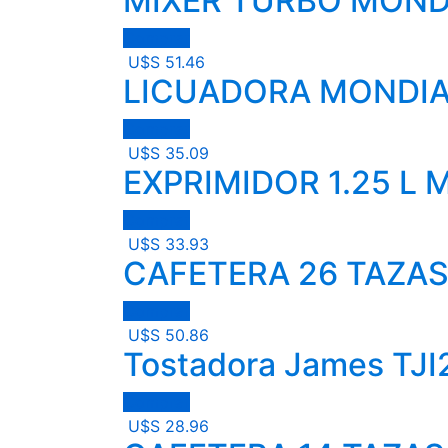
MIXER TURBO MOND
Comprar
U$S
51.46
LICUADORA MONDIAL
Comprar
U$S
35.09
EXPRIMIDOR 1.25 L
Comprar
U$S
33.93
CAFETERA 26 TAZAS
Comprar
U$S
50.86
Tostadora James TJI
Comprar
U$S
28.96