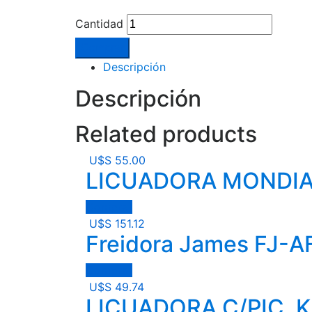
Cantidad
Comprar
Descripción
Descripción
Related products
U$S
55.00
LICUADORA MONDIAL
Comprar
U$S
151.12
Freidora James FJ-A
Comprar
U$S
49.74
LICUADORA C/PIC. 