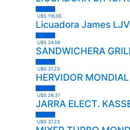
Comprar
U$S
116.00
Licuadora James LJV
Comprar
U$S
24.56
SANDWICHERA GRIL
Comprar
U$S
37.23
HERVIDOR MONDIAL 
Comprar
U$S
28.37
JARRA ELECT. KASS
Comprar
U$S
37.23