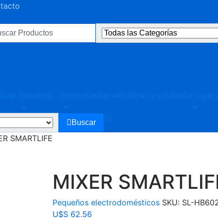
ntacto
ultados
:
icos
Ferretería
Herramientas eléctricas y a batería
Hogar y
0
Buscar
ER SMARTLIFE
MIXER SMARTLIF
Pequeños electrodomésticos
SKU:
SL-HB60
U$S
62.56