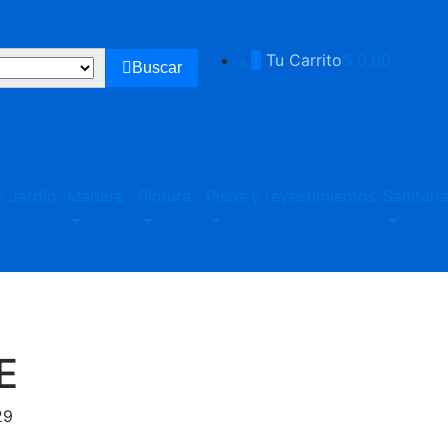
0
Tu Carrito
$ 0.00
Buscar
 Jardin
Madera
Pintura
Pisos y revestimientos
Sanitari
E
29