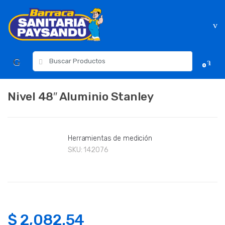
Skip
Skip
to
to
navigation
content
Resultados
0
para:
Nivel 48″ Aluminio Stanley
Herramientas de medición
SKU:
142076
$
2,082.54