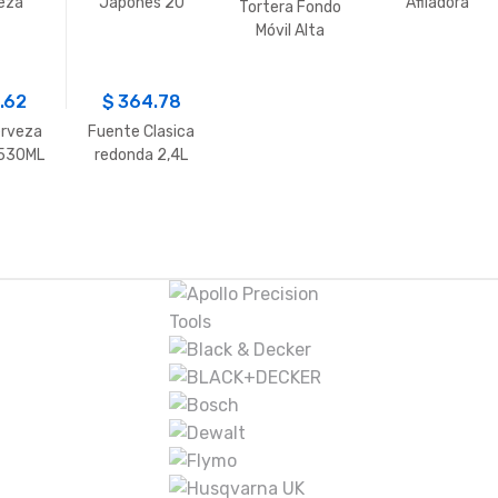
eza
Japones 20
Afiladora
Tortera Fondo
300 ML.
CM.
1000-3000
Móvil Alta
TAIDEA
.62
$
364.78
erveza
Fuente Clasica
 530ML
redonda 2,4L