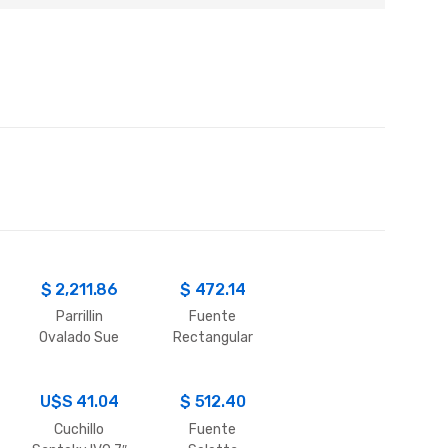
$
2,211.86
$
472.14
Parrillin
Fuente
Ovalado Sue
Rectangular
C/Tapa 2200
ML.
U$S
41.04
$
512.40
Cuchillo
Fuente