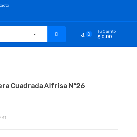
tacto
Tu Carrito
0
$ 0.00
era Cuadrada Alfrisa Nº26
231