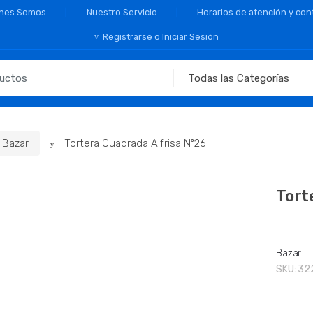
nes Somos
Nuestro Servicio
Horarios de atención y con
Registrarse o Iniciar Sesión
Bazar
Tortera Cuadrada Alfrisa Nº26
Tort
Bazar
SKU:
32