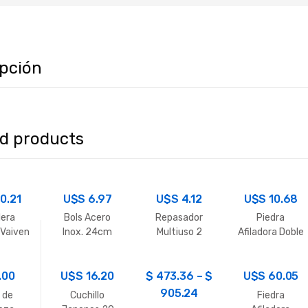
ipción
ed products
10.21
U$S
6.97
U$S
4.12
U$S
10.68
lera
Bols Acero
Repasador
Piedra
 Vaiven
Inox. 24cm
Multiuso 2
Afiladora Doble
L
Unidades
Faz 6″
.00
U$S
16.20
$
473.36
–
$
U$S
60.05
905.24
 de
Cuchillo
Fiedra