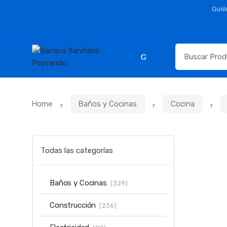
Skip
Skip
Quié
to
to
navigation
content
Resultados
para:
Home
Baños y Cocinas
Cocina
Todas las categorías
Baños y Cocinas
(329)
Construcción
(236)