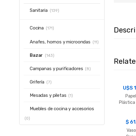
Sanitaria
(139)
Cocina
Descr
(171)
Anafes, hornos y microondas
(11)
Bazar
(143)
Relat
Campanas y purificadores
(8)
Grifería
(7)
U$S
Mesadas y piletas
(1)
Pape
Plástica
Muebles de cocina y accesorios
20
(0)
$
61
Vaso