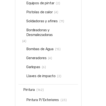
Equipos de pintar
(2)
Pistolas de calor
(4)
Soldadoras y afines
(11)
Bordeadoras y
Desmalezadoras
(4)
Bombas de Agua
(15)
Generadores
(4)
Garlopas
(6)
Llaves de impacto
(2)
Pintura
(162)
Pintura P/Exteriores
(23)